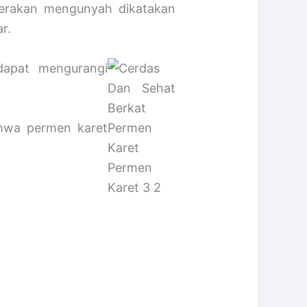
gerakan mengunyah dikatakan
r.
dapat mengurangi
hwa permen karet