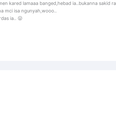
en kared lamaaa banged,hebad ia..bukanna sakid ra
a mci isa ngunyah,wooo..
das ia.. 😛