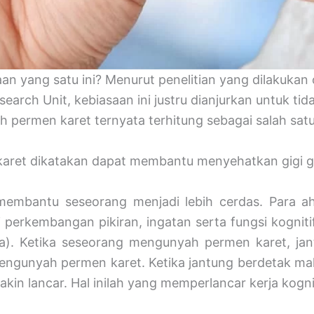
n yang satu ini? Menurut penelitian yang dilakukan 
arch Unit, kebiasaan ini justru dianjurkan untuk tid
permen karet ternyata terhitung sebagai salah satu 
ret dikatakan dapat membantu menyehatkan gigi ge
membantu seseorang menjadi lebih cerdas. Para ah
i perkembangan pikiran, ingatan serta fungsi kognit
rja). Ketika seseorang mengunyah permen karet, jan
engunyah permen karet. Ketika jantung berdetak mak
kin lancar. Hal inilah yang memperlancar kerja kognit