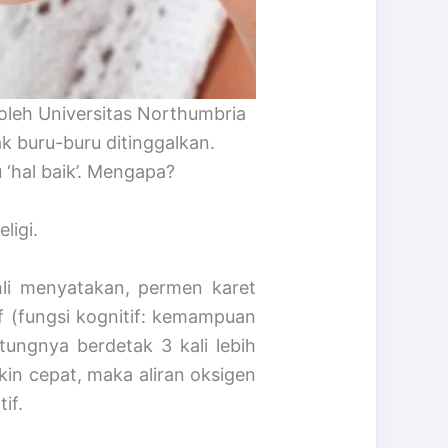
oleh Universitas Northumbria
ak buru-buru ditinggalkan.
‘hal baik’. Mengapa?
ligi.
li menyatakan, permen karet
if (fungsi kognitif: kemampuan
tungnya berdetak 3 kali lebih
in cepat, maka aliran oksigen
if.