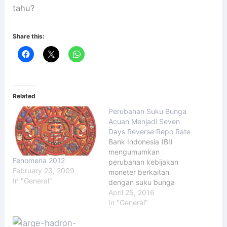
tahu?
Share this:
Related
Perubahan Suku Bunga
Acuan Menjadi Seven
Days Reverse Repo Rate
Bank Indonesia (BI)
mengumumkan
Fenomena 2012
perubahan kebijakan
February 23, 2009
moneter berkaitan
In "General"
dengan suku bunga
acuan. Mulai 19 Agustus
April 25, 2016
2016, instrumen suku
In "General"
bunga acuan tidak lagi
menggunakan BI