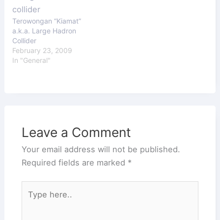
Rate. Gubernur Bank
Indonesia (BI), Agus
Terowongan “Kiamat”
Martowardojo
a.k.a. Large Hadron
mengatakan, seven days
Collider
reverse repo rate akan
February 23, 2009
menjadi suku bunga
In "General"
acuan utama di pasar
keuangan. "Seven days
reverse repo rate…
Leave a Comment
Your email address will not be published.
Required fields are marked
*
Type
here..