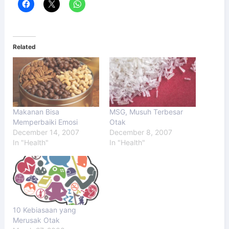
Related
Makanan Bisa
MSG, Musuh Terbesar
Memperbaiki Emosi
Otak
December 14, 2007
December 8, 2007
In "Health"
In "Health"
10 Kebiasaan yang
Merusak Otak