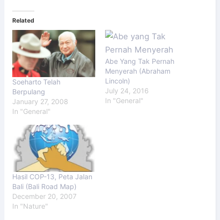
Related
Abe Yang Tak Pernah
Menyerah (Abraham
Lincoln)
Soeharto Telah
July 24, 2016
Berpulang
In "General"
January 27, 2008
In "General"
Hasil COP-13, Peta Jalan
Bali (Bali Road Map)
December 20, 2007
In "Nature"