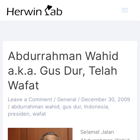
Mai
Men
Abdurrahman Wahid
a.k.a. Gus Dur, Telah
Wafat
Leave a Comment
/
General
/
December 30, 2009
/
abdurrahman wahid
,
gus dur
,
Indonesia
,
presiden
,
wafat
Selamat Jalan