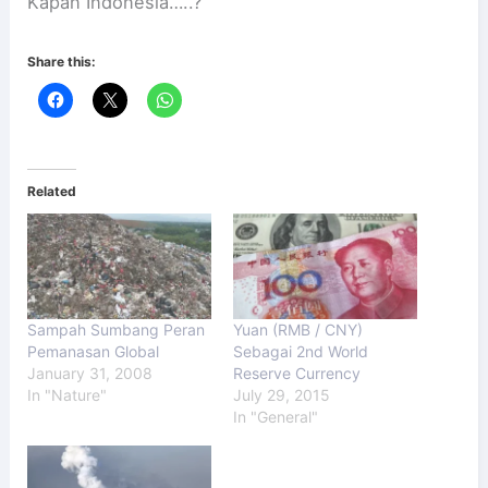
Kapan Indonesia…..?
Share this:
Related
Sampah Sumbang Peran
Yuan (RMB / CNY)
Pemanasan Global
Sebagai 2nd World
January 31, 2008
Reserve Currency
In "Nature"
July 29, 2015
In "General"