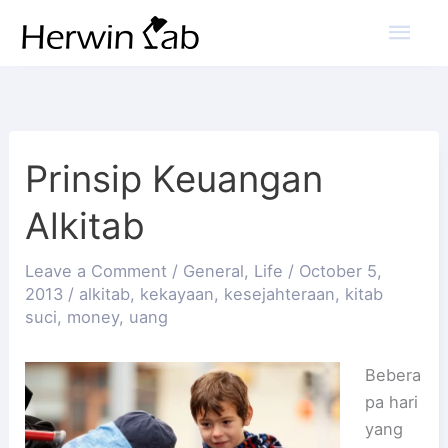
Mai
Men
Prinsip Keuangan
Alkitab
Leave a Comment
/
General
,
Life
/
October 5,
2013
/
alkitab
,
kekayaan
,
kesejahteraan
,
kitab
suci
,
money
,
uang
Bebera
pa hari
yang