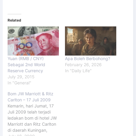
Related
Yuan (RMB / CNY)
Apa Boleh Berbohong?
Sebagai 2nd World
February 26, 2026
Reserve Currency
In "Daily Life"
July 29, 2015
In "General"
Bom JW Marriott & Ritz
Carlton – 17 Juli 2009
Kemarin, hari Jumat, 17
Juli 2009 telah terjadi
ledakan bom di hotel JW
Marriott dan Ritz Carlton
di daerah Kuningan,