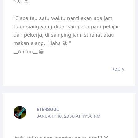
~X( 😐
“Siapa tau satu waktu nanti akan ada jam
tidur siang yang diberikan pada para pelajar
dan pekerja, di samping jam istirahat atau
makan siang.. Haha 😀 ”
__Aminn__ 😀
Reply
ETERSOUL
JANUARY 18, 2008 AT 11:30 PM
Wah, tidur siang memicu daya ingat? ^^