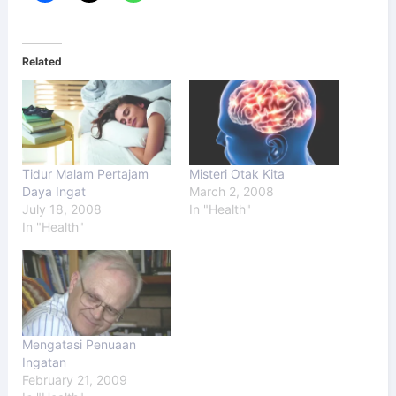
Related
Tidur Malam Pertajam
Misteri Otak Kita
Daya Ingat
March 2, 2008
July 18, 2008
In "Health"
In "Health"
Mengatasi Penuaan
Ingatan
February 21, 2009