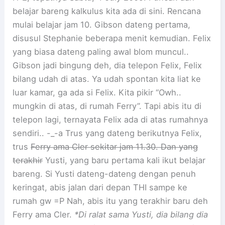
belajar bareng kalkulus kita ada di sini. Rencana
mulai belajar jam 10. Gibson dateng pertama,
disusul Stephanie beberapa menit kemudian. Felix
yang biasa dateng paling awal blom muncul..
Gibson jadi bingung deh, dia telepon Felix, Felix
bilang udah di atas. Ya udah spontan kita liat ke
luar kamar, ga ada si Felix. Kita pikir “Owh..
mungkin di atas, di rumah Ferry”. Tapi abis itu di
telepon lagi, ternayata Felix ada di atas rumahnya
sendiri.. -_-a Trus yang dateng berikutnya Felix,
trus
Ferry ama Cler sekitar jam 11.30. Dan yang
terakhir
Yusti, yang baru pertama kali ikut belajar
bareng. Si Yusti dateng-dateng dengan penuh
keringat, abis jalan dari depan THI sampe ke
rumah gw =P Nah, abis itu yang terakhir baru deh
Ferry ama Cler.
*Di ralat sama Yusti, dia bilang dia