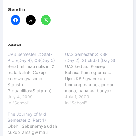
Share this:
Related
UAS Semester 2: Stat-
UAS Semester 2: KBP
Prob(Day 4), CB(Day 5)
(Day 2), Strukdat (Day 3)
Berat nih mau nulis ini 2
UAS kedua.. Konsep
mata kuliah. Cukup
Bahasa Pemrograman..
kecewa gw sama
Ujian KBP gw cukup
Statistik
bingung mau belajar dari
Probabilitas(Statprob)
mana, bahanya banyak
dan Character
July 4, 2009
banget, buku ga punya,
July 1, 2009
Building(CB). Statistik
In "School"
slide ga lengkap, bahasa
In "School"
Pobabilitas (Statprob)
inggris tingkat tinggi
The Journey of Mid
Statprob ga gitu
pula. Untungnya gw
Semester 2 (Part 1)
memuaskan seperti
punya silde Robert W.
Okeh.. Sebenernya udah
waktu UTS, mungkin
Sebesta, sang
cukup lama gw mau
gara-gara kali ini gw
pengarang buku, ya..