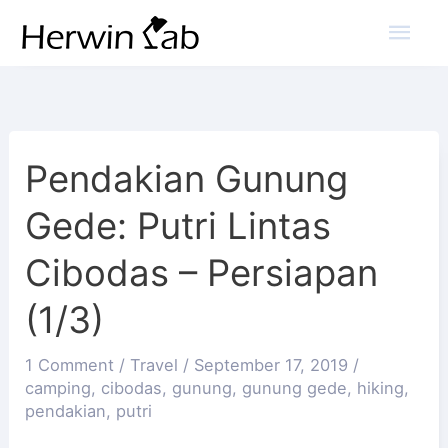
Mai
Men
Pendakian Gunung
Gede: Putri Lintas
Cibodas – Persiapan
(1/3)
1 Comment
/
Travel
/
September 17, 2019
/
camping
,
cibodas
,
gunung
,
gunung gede
,
hiking
,
pendakian
,
putri