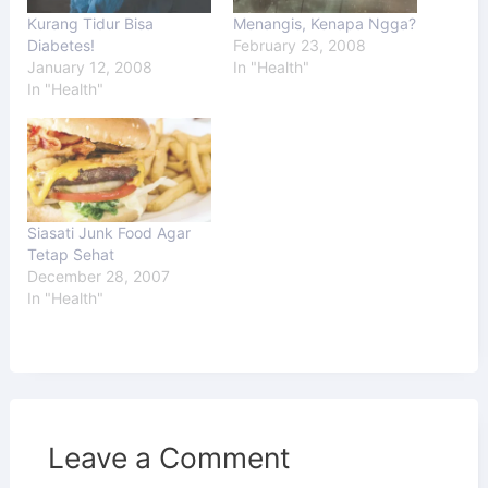
Kurang Tidur Bisa
Menangis, Kenapa Ngga?
Diabetes!
February 23, 2008
January 12, 2008
In "Health"
In "Health"
Siasati Junk Food Agar
Tetap Sehat
December 28, 2007
In "Health"
Leave a Comment