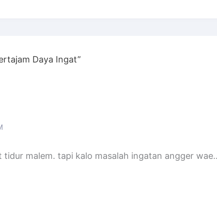
ertajam Daya Ingat”
M
t tidur malem. tapi kalo masalah ingatan angger wa