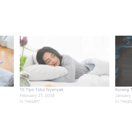
10 Tips Tidur Nyenyak
Kurang T
February 27, 2008
January
In "Health"
In "Heal