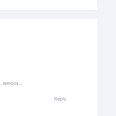
e… lemoot…
Reply