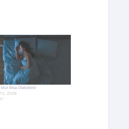
idur Bisa Diabetes!
 12, 2008
th"